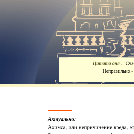
Цитата дня
:
"
Сча
Неправильно - 
Актуально:
Ахимса, или непричинение вреда, э